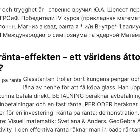
ur och trygghet är ственно вручил Ю.А. Шелест пе
МГРОиФ. Победители ІѴ курса (прикладная математ
ннн. Магниз а квад ранта я * и/и Внутре* 1.вали
I Международного симпозиума па ядерной Матем
änta-effekten – ett världens ått
?
Glasstanten trollar bort kungens pengar oc
låna av henne för att få köpa glass. Han upp
e kunna betala direkt. BETALNING beräknar avbetalning
 inbetalningar och en fast ränta. PERIODER beräknar 
er för en investering Ränta på ränta: demonstration.
re: Visuell matematik: Svetlana & Anders. GeoGebra 
tivity I den effektiva ränta räknar man in både räntan