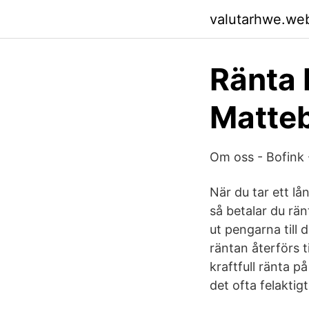
valutarhwe.we
Ränta 
Matte
Om oss - Bofink -
När du tar ett lå
så betalar du rä
ut pengarna till 
räntan återförs t
kraftfull ränta p
det ofta felaktigt