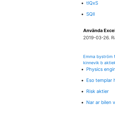
tlQxS
SQlI
Använda Excel-
2019-03-26. R
Emma byström f
kinnevik b aktie
Physics engi
Eso templar h
Risk aktier
Nar ar bilen 