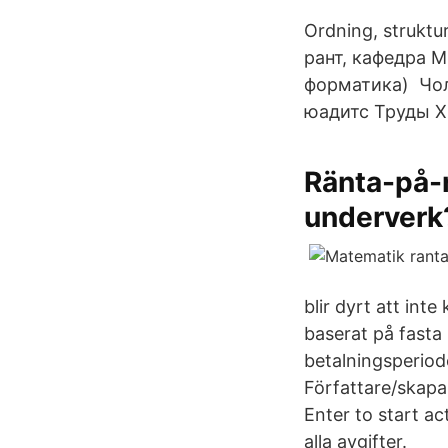
Ordning, strukt
рант, кафедра 
форматика) Чоло
юадитс Труды X
Ränta-på-r
underverk
blir dyrt att int
baserat på fasta
betalningsperiod
Författare/skapa
Enter to start ac
alla avgifter.