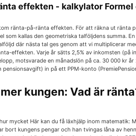
änta effekten - kalkylator Formel
m ränta-på-ränta effekten. För att räkna ut ränta p
l som kallas den geometriska talföljdens summa. En
talföljd där nästa tal ges genom att vi multiplicerar me
nta-effekten. Varje år sätts 2,5% av inkomsten (på in
lopp, motsvarade en månadslön på ca. 30 000 kr år
n pensionsavgift) in på ett PPM-konto (PremiePensi
mer kungen: Vad är ränta
t hur mycket Här kan du få läxhjälp inom matematik: M
lar bort kungens pengar och han tvingas låna av henn