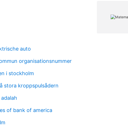
ktrische auto
 kommun organisationsnummer
en i stockholm
å stora kroppspulsådern
l adalah
s of bank of america
olm