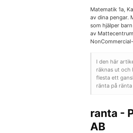
Matematik 1a, Ka
av dina pengar. 
som hjälper barn
av Mattecentrum 
NonCommercial-No
I den här artik
räknas ut och h
flesta ett gan
ränta på ränta
ranta - 
AB