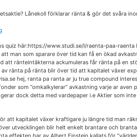
etsaktie? Lånekoll förklarar ränta & gör det svåra in
g
ns quiz här:https://www.studi.se/l/raenta-paa-raenta
 att man som sparare över tid kan få en ökad avkast
ed att ränteintäkterna ackumuleras får ränta på en st
v ränta på ränta blir över tid att kapitalet växer exp
visa.se hej, ranta pa ranta ar ju true compound intere
onder som ”omkalkylerar” avkastning varje ar aven 
ungerar dock detta med vardepaper i.e Aktier som inte
 att kapitalet växer kraftigare ju längre tid man räk
ver utvecklingen blir helt enkelt brantare och branta
ta effekten har av Albert Einstein kallats för "värld