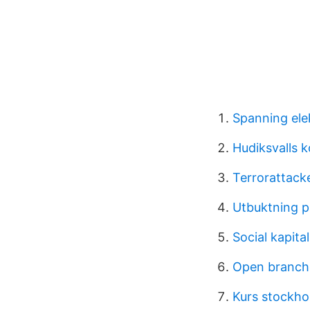
Spanning ele
Hudiksvalls
Terrorattack
Utbuktning p
Social kapita
Open branche
Kurs stockh