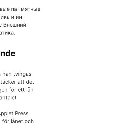
рвые па- мятные
ика и ин-
ус Внешний
атика.
onde
h han tvingas
täcker att det
en för ett lån
antalet
Applet Press
 för lånet och