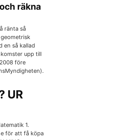
 och räkna
å ränta så
 geometrisk
d en så kallad
komster upp till
 2008 före
onsMyndigheten).
? UR
atematik 1.
e för att få köpa