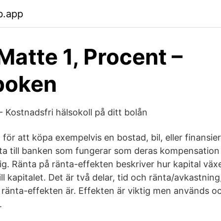
b.app
Matte 1, Procent –
boken
 Kostnadsfri hälsokoll på ditt bolån
n för att köpa exempelvis en bostad, bil, eller finansi
nta till banken som fungerar som deras kompensation 
dig. Ränta på ränta-effekten beskriver hur kapital växe
ill kapitalet. Det är två delar, tid och ränta/avkastni
å ränta-effekten är. Effekten är viktig men används oc
.