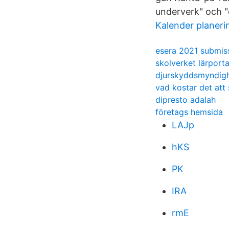
underverk" och "
Kalender planeri
esera 2021 submis
skolverket lärporta
djurskyddsmyndighe
vad kostar det att 
dipresto adalah
företags hemsida
LAJp
hKS
PK
IRA
rmE