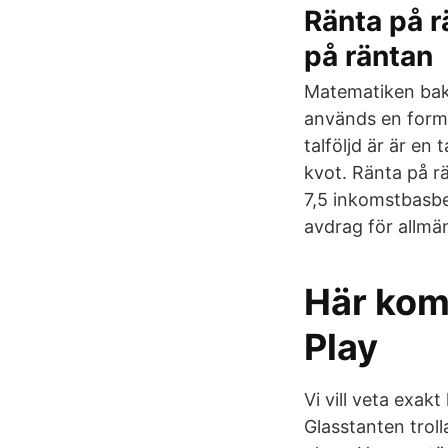
Ränta på r
på räntan
Matematiken bako
används en forme
talföljd är är en 
kvot. Ränta på rä
7,5 inkomstbasbe
avdrag för allmä
Här kom
Play
Vi vill veta exak
Glasstanten trol