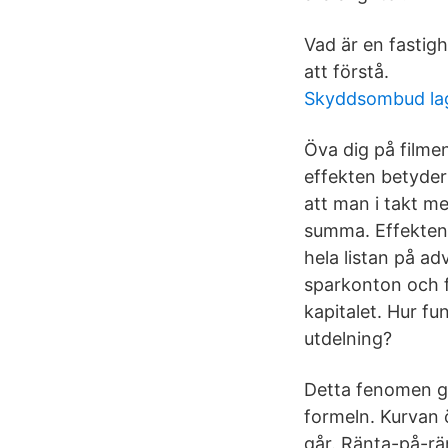
Vad är en fastigh
att förstå.
Skyddsombud la
Öva dig på filme
effekten betyder
att man i takt m
summa. Effekten a
hela listan på ad
sparkonton och f
kapitalet. Hur f
utdelning?
Detta fenomen gör
formeln. Kurvan ö
går. Ränta-på-rän