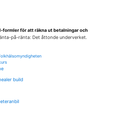
formler för att räkna ut betalningar och
änta-på-ränta: Det åttonde underverket.
olkhälsomyndigheten
kurs
ne
ealer build
veteranbil