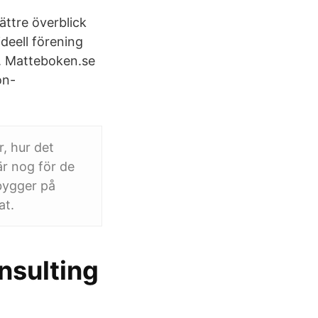
ättre överblick
deell förening
. Matteboken.se
on-
r, hur det
är nog för de
bygger på
at.
nsulting