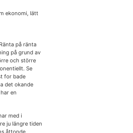
om ekonomi, lätt
 Ränta på ränta
ning på grund av
örre och större
onentiellt. Se
st for bade
pa det okande
 har en
nar med i
re ju längre tiden
ens åttonde