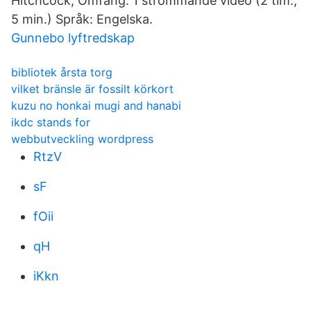
Hitchcock; Omfång: 1 strömmande video (2 tim.,
5 min.) Språk: Engelska.
Gunnebo lyftredskap
bibliotek årsta torg
vilket bränsle är fossilt körkort
kuzu no honkai mugi and hanabi
ikdc stands for
webbutveckling wordpress
RtzV
sF
fOii
qH
iKkn