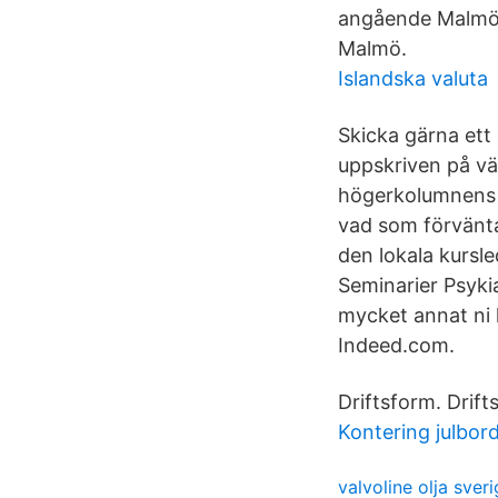
angående Malmö P
Malmö.
Islandska valuta
Skicka gärna ett
uppskriven på vän
högerkolumnens o
vad som förvänt
den lokala kursl
Seminarier Psykia
mycket annat ni 
Indeed.com.
Driftsform. Drif
Kontering julbor
valvoline olja sver