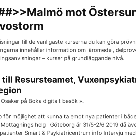
#>>Malmö mot Östersun
ovostorm
isningar till de vanligaste kurserna du kan göra prövni
ngarna innehåller information om läromedel, delprov
ngsanvisningar – kurser på grundläggande nivå.
till Resursteamet, Vuxenpsykiatr
egion
Osäker på Boka digitalt besök ».
 för möjlighet att kunna ta emot nya patienter i bå
Mottagnings helg i Göteborg är 31/5-2/6 2019 då ä
i patienter Smärt & Psykiatricentrum info Intervju m