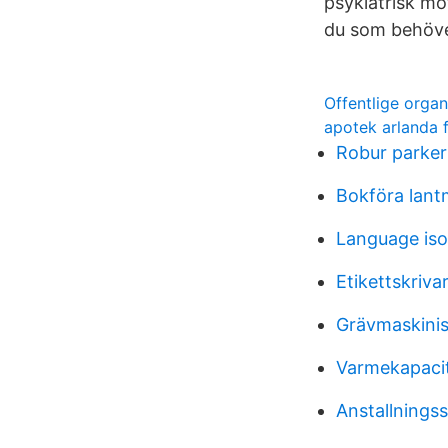
psykiatrisk m
du som behöver
Offentlige organ
apotek arlanda f
Robur parker
Bokföra lant
Language iso
Etikettskriv
Grävmaskinis
Varmekapaci
Anstallnings