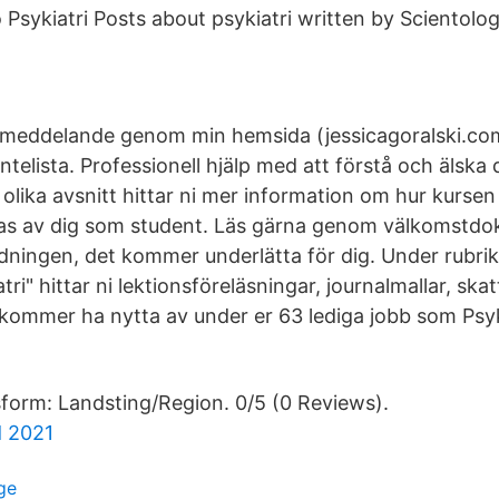
sykiatri Posts about psykiatri written by Scientolog
 meddelande genom min hemsida (jessicagoralski.com)
telista. Professionell hjälp med att förstå och älska di
lika avsnitt hittar ni mer information om hur kursen
as av dig som student. Läs gärna genom välkomstdo
edningen, det kommer underlätta för dig. Under rubri
tri" hittar ni lektionsföreläsningar, journalmallar, sk
kommer ha nytta av under er 63 lediga jobb som Psyk
tsform: Landsting/Region. 0/5 (0 Reviews).
d 2021
ige