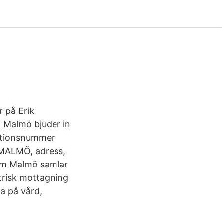
 på Erik
i Malmö bjuder in
sationsnummer
 MALMÖ, adress,
rum Malmö samlar
trisk mottagning
a på vård,