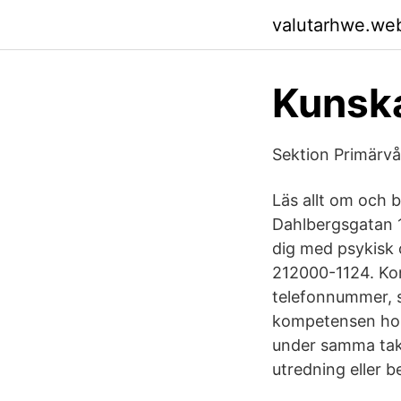
valutarhwe.we
Kunsk
Sektion Primärvår
Läs allt om och 
Dahlbergsgatan 1
dig med psykisk
212000-1124. Kon
telefonnummer, s
kompetensen hos
under samma tak.
utredning eller b