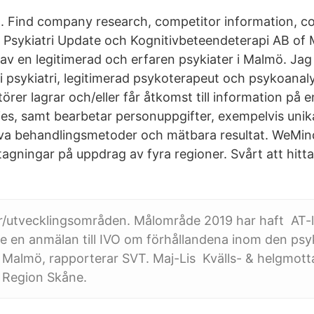
. Find company research, competitor information, co
or Psykiatri Update och Kognitivbeteendeterapi AB of
av en legitimerad och erfaren psykiater i Malmö. Jag 
t i psykiatri, legitimerad psykoterapeut och psykoanalyt
örer lagrar och/eller får åtkomst till information på 
es, samt bearbetar personuppgifter, exempelvis unik
va behandlingsmetoder och mätbara resultat. WeMind
agningar på uppdrag av fyra regioner. Svårt att hitta
r/utvecklingsområden. Målområde 2019 har haft AT-l
 en anmälan till IVO om förhållandena inom den psyk
 Malmö, rapporterar SVT. Maj-Lis Kvälls- & helgmot
 Region Skåne.