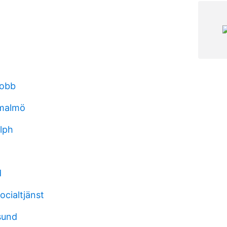
jobb
 malmö
lph
d
ocialtjänst
sund