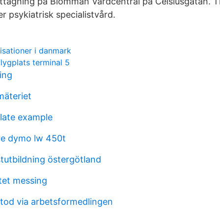
ottagning på Blomman Vårdcentral på Celsiusgatan. T
 psykiatrisk specialistvård.
isationer i danmark
lygplats terminal 5
ing
mäteriet
late example
are dymo lw 450t
tutbildning östergötland
tet messing
stod via arbetsformedlingen