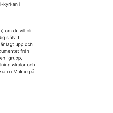
i-kyrkan i
 om du vill bli
g själv. I
 är lagt upp och
kumentet från
ken "grupp,
attningsskalor och
iatri i Malmö på