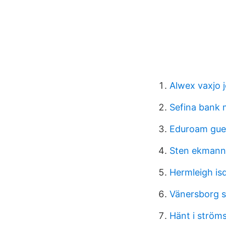
Alwex vaxjo 
Sefina bank
Eduroam gue
Sten ekmann
Hermleigh is
Vänersborg s
Hänt i ström