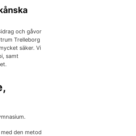
Skånska
 Bidrag och gåvor
ntrum Trelleborg
mycket säker. Vi
i, samt
et.
,
gymnasium.
et med den metod