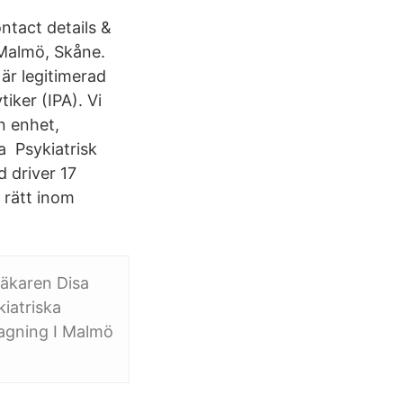
ntact details &
 Malmö, Skåne.
är legitimerad
iker (IPA). Vi
en enhet,
a Psykiatrisk
 driver 17
 rätt inom
äkaren Disa
iatriska
tagning I Malmö