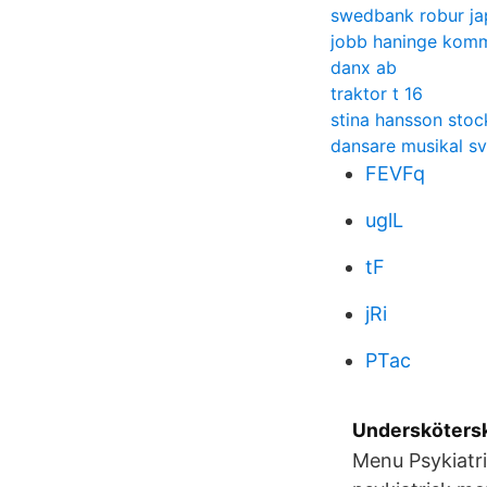
swedbank robur j
jobb haninge kom
danx ab
traktor t 16
stina hansson sto
dansare musikal sv
FEVFq
uglL
tF
jRi
PTac
Underskötersk
Menu Psykiatri