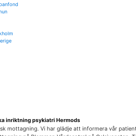
apanfond
mun
ckholm
erige
a inriktning psykiatri Hermods
sk mottagning. Vi har glädje att informera vår patient