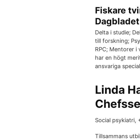
Fiskare tv
Dagbladet
Delta i studie; D
till forskning; P
RPC; Mentorer i 
har en högt meri
ansvariga specia
Linda H
Chefsse
Social psykiatr
Tillsammans utbi