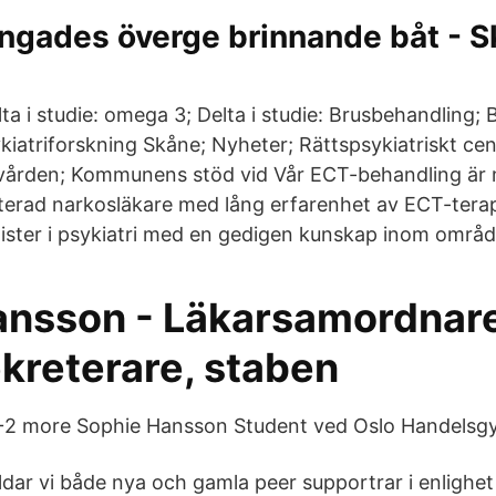
ingades överge brinnande båt - 
elta i studie: omega 3; Delta i studie: Brusbehandling;
sykiatriforskning Skåne; Nyheter; Rättspsykiatriskt ce
vården; Kommunens stöd vid Vår ECT-behandling är 
terad narkosläkare med lång erfarenhet av ECT-terap
lister i psykiatri med en gedigen kunskap inom områd
ansson - Läkarsamordnare
kreterare, staben
i, +2 more Sophie Hansson Student ved Oslo Handels
ldar vi både nya och gamla peer supportrar i enligh