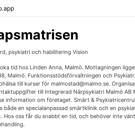
b.app
apsmatrisen
d, psykiatri och habilitering Vision
boka tid hos Linden Anna, Malmö. Mottagningen ligger
8, Malmö. Funktionsstödsförvaltningen och Psykiatr
 ohälsa till kurser för malmostad@malmo.se. Organi
taktuppgifter till Integrerad Närpsykiatri Malmö AB
e information om företaget. Smärt & Psykiatricent
 både en specialanpassad smärtklinik och en psykia
 Hos oss får du snabbt en tid, och behöver inte vänt
ehandling.