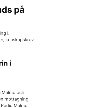
ds på
ng i.
er, kunskapskrav
in i
de Malmö och
ven mottagning
ed Radio Malmö