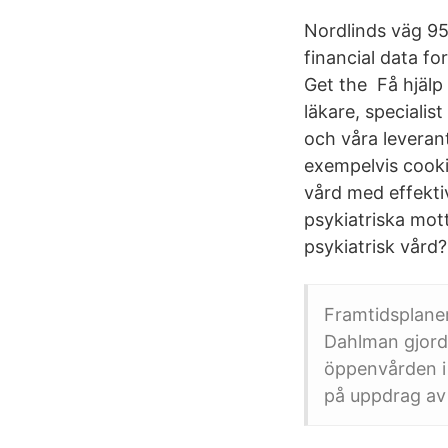
Nordlinds väg 95
financial data f
Get the Få hjälp 
läkare, specialis
och våra leverant
exempelvis cooki
vård med effekti
psykiatriska mott
psykiatrisk vård?
Framtidsplane
Dahlman gjorde
öppenvården i
på uppdrag av