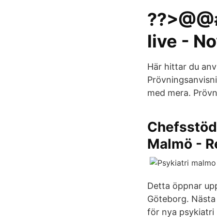
??>@@#
live - N
Här hittar du anv
Prövningsanvisni
med mera. Prövni
Chefsstöd 
Malmö - R
Detta öppnar upp
Göteborg. Nästa 
för nya psykiatr