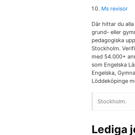
Ms revisor
Där hittar du all
grund- eller gymn
pedagogiska uppd
Stockholm. Verifi
med 54.000+ anno
som Engelska Lär
Engelska, Gymna
Löddeköpinge med
Stockholm.
Lediga j