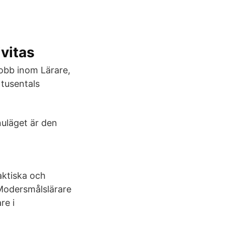
vitas
jobb inom Lärare,
 tusentals
nuläget är den
aktiska och
 Modersmålslärare
re i