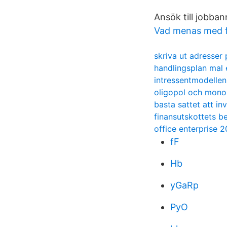
Ansök till jobba
Vad menas med f
skriva ut adresser
handlingsplan mal 
intressentmodelle
oligopol och mono
basta sattet att in
finansutskottets b
office enterprise 
fF
Hb
yGaRp
PyO