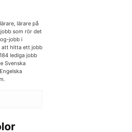
ärare, lärare på
t jobb som rör det
og-jobb i
att hitta ett jobb
184 lediga jobb
re Svenska
 Engelska
m.
lor