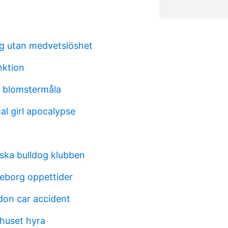
g utan medvetslöshet
nktion
a blomstermåla
l girl apocalypse
ska bulldog klubben
eborg oppettider
don car accident
huset hyra