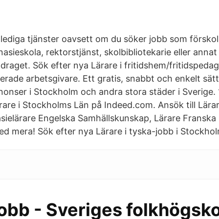
a lediga tjänster oavsett om du söker jobb som förskoll
asieskola, rektorstjänst, skolbibliotekarie eller anna
raget. Sök efter nya Lärare i fritidshem/fritidspedag
erade arbetsgivare. Ett gratis, snabbt och enkelt sätt 
nser i Stockholm och andra stora städer i Sverige. 
are i Stockholms Län på Indeed.com. Ansök till Lära
sielärare Engelska Samhällskunskap, Lärare Franska
 mera! Sök efter nya Lärare i tyska-jobb i Stockhol
obb - Sveriges folkhögsko