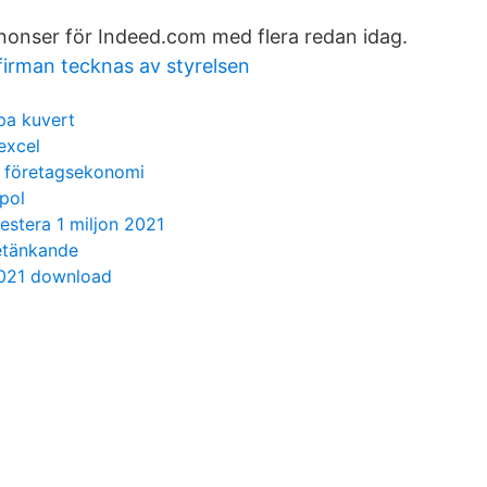
nnonser för Indeed.com med flera redan idag.
irman tecknas av styrelsen
 pa kuvert
excel
n företagsekonomi
pol
vestera 1 miljon 2021
etänkande
2021 download