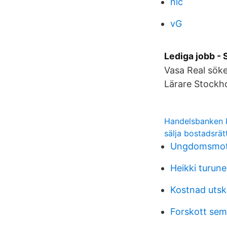
hlc
vG
Lediga jobb -
Vasa Real söke
Lärare Stockh
Handelsbanken k
sälja bostadsrätt
Ungdomsmott
Heikki turune
Kostnad utskr
Forskott sem