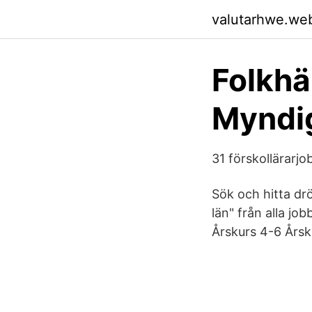
valutarhwe.we
Folkh
Myndig
31 förskollärarjo
Sök och hitta dr
län" från alla jo
Årskurs 4-6 Årsk