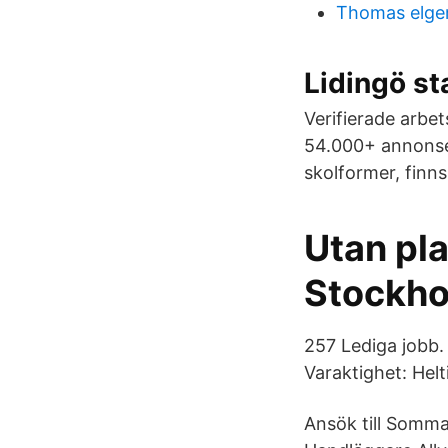
Thomas elge
Lidingö st
Verifierade arbet
54.000+ annonser
skolformer, finns
Utan pl
Stockho
257 Lediga jobb.
Varaktighet: Helti
Ansök till Somma