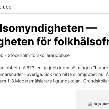
b.app
älsomyndigheten —
heten för folkhälsof
bb - Stockholm forskollararjobb.se
ömjobbet nu! 873 lediga jobb inom sökningen "Lärare
bbmarknader i Sverige. Sök och hitta drömjobbet nu! 
urs 1-3 Modersmålslärare i grundskolan. Grundskollä