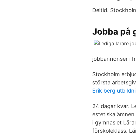
Deltid. Stockholm
Jobba på g
jobbannonser i h
Stockholm erbjude
största arbetsgi
Erik berg utbildn
24 dagar kvar. L
estetiska ämnen 
i gymnasiet Lärar
förskoleklass. Lä