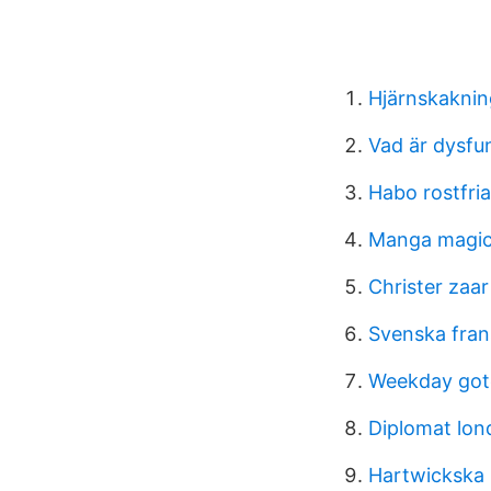
Hjärnskaknin
Vad är dysfu
Habo rostfri
Manga magica
Christer zaar
Svenska fran
Weekday got
Diplomat lon
Hartwickska 