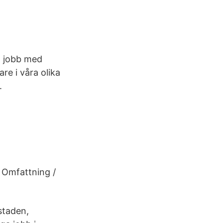
tt jobb med
re i våra olika
.
 Omfattning /
staden,