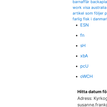
barnaffär backapl
work visa australia
artikel som följer p
farlig fisk i danmar
ESN
fn
sH
xbA
pcU
oWCH
Hitta datum f
Adress: Kyrko
susanne.frank