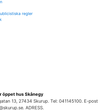
an
ublicistiska regler
k
ör öppet hus Skånegy
gatan 13, 27434 Skurup. Tel: 041145100. E-post
@skurup.se. ADRESS.