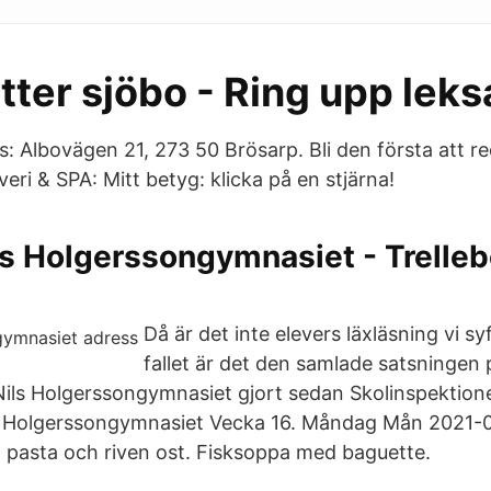
tter sjöbo - Ring upp lek
: Albovägen 21, 273 50 Brösarp. Bli den första att r
eri & SPA: Mitt betyg: klicka på en stjärna!
ls Holgerssongymnasiet - Trelle
Då är det inte elevers läxläsning vi syf
fallet är det den samlade satsningen 
ils Holgerssongymnasiet gjort sedan Skolinspektione
ils Holgerssongymnasiet Vecka 16. Måndag Mån 2021-
pasta och riven ost. Fisksoppa med baguette.