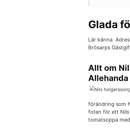
Glada fö
Lär känna Adress
Brösarps Gästgifv
Allt om Ni
Allehanda
förändring som N
foten för ett N
tomatsoppa med 