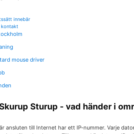
tssätt innebär
 kontakt
tockholm
aning
tard mouse driver
bb
nden
kurup Sturup - vad händer i om
r ansluten till Internet har ett IP-nummer. Varje dato