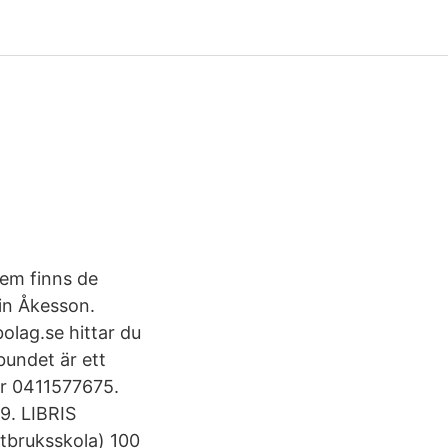
em finns de
in Åkesson.
lag.se hittar du
undet är ett
är 0411577675.
9. LIBRIS
ntbruksskola) 100