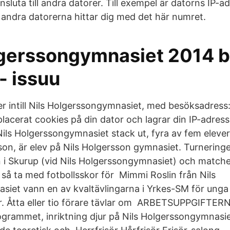
sluta till andra datorer. Till exempel är datorns IP-a
e andra datorerna hittar dig med det här numret.
lgerssongymnasiet 2014 
- issuu
ger intill Nils Holgerssongymnasiet, med besöksadress
lacerat cookies på din dator och lagrar din IP-adress 
 Nils Holgerssongymnasiet stack ut, fyra av fem eleve
n, är elev på Nils Holgersson gymnasiet. Turneringen
 i Skurup (vid Nils Holgerssongymnasiet) och matche
 så ta med fotbollsskor för Mimmi Roslin från Nils
iet vann en av kvaltävlingarna i Yrkes-SM för unga
er. Åtta eller tio förare tävlar om ARBETSUPPGIFTER
grammet, inriktning djur på Nils Holgerssongymnasiet