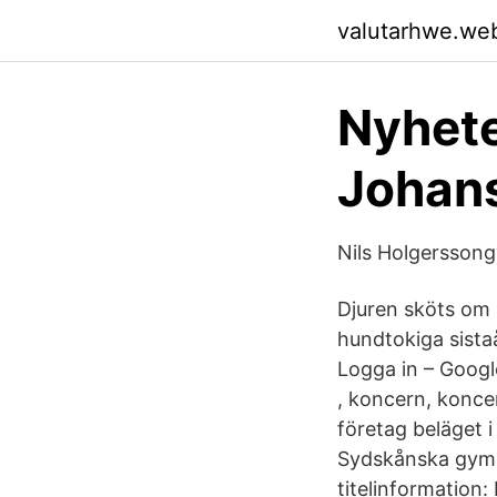
valutarhwe.we
Nyhet
Johans
Nils Holgersson
Djuren sköts om
hundtokiga sista
Logga in – Goog
, koncern, konce
företag beläget 
Sydskånska gymn
titelinformation: