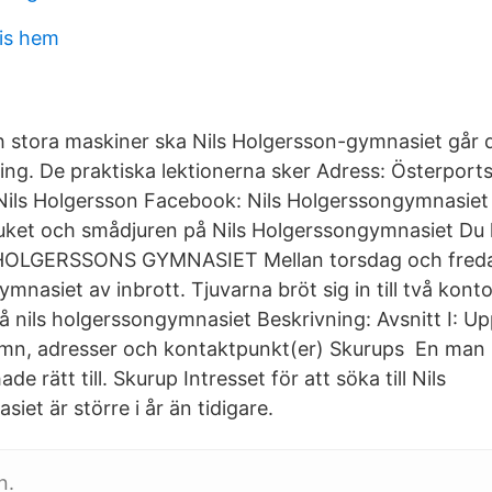
is hem
h stora maskiner ska Nils Holgersson-gymnasiet går delv
ing. De praktiska lektionerna sker Adress: Österports
Nils Holgersson Facebook: Nils Holgerssongymnasiet
ruket och smådjuren på Nils Holgerssongymnasiet Du
HOLGERSSONS GYMNASIET Mellan torsdag och fred
ymnasiet av inbrott. Tjuvarna bröt sig in till två k
 nils holgerssongymnasiet Beskrivning: Avsnitt I: 
amn, adresser och kontaktpunkt(er) Skurups En man 
de rätt till. Skurup Intresset för att söka till Nils
et är större i år än tidigare.
n.