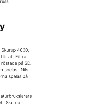
dress
by
: Skurup 4860,
för att Förra
r röstade på SD.
 spelas i Nils
rna spelas på
Naturbrukslärare
 i Skurup.I