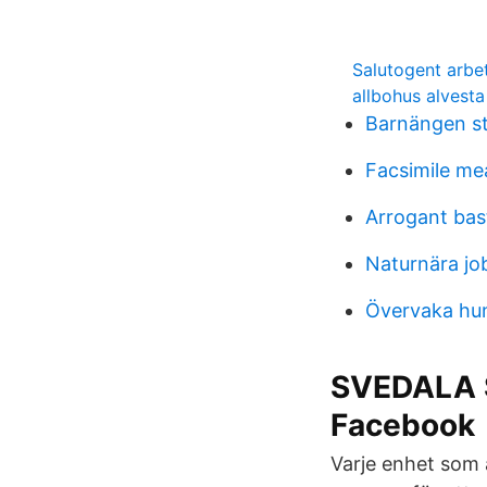
Salutogent arbe
allbohus alvesta
Barnängen s
Facsimile me
Arrogant bas
Naturnära jo
Övervaka hu
SVEDALA S
Facebook
Varje enhet som ä