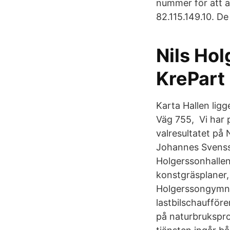
nummer för att an
82.115.149.10. D
Nils Ho
KrePart 
Karta Hallen lig
Väg 755, Vi har p
valresultatet på
Johannes Svensso
Holgerssonhallen
konstgräsplaner,
Holgerssongymnas
lastbilschaufför
på naturbrukspro