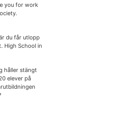
re you for work
ociety.
där du får utlopp
t. High School in
 håller stängt
20 elever på
arutbildningen
?