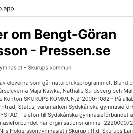
b.app
er om Bengt-Göran
son - Pressen.se
gymnasiet - Skurups kommun
 av eleverna som går naturbruksprogrammet. Bland d
årseleverna Maja Kawka, Nathalie Stridsberg och Mal
le Konton SKURUPS KOMMUN,212000-1082 - På allabo
rnträd, Status, varumärken Sydskånska gymnasieförb
i YSTAD. Telefon till Sydskånska gymnasieförbundet 
asieförbundet har orginisationsnummer 222000072
 Nils Holgerssongymnasiet i Skurup : (f.d. Skurups La