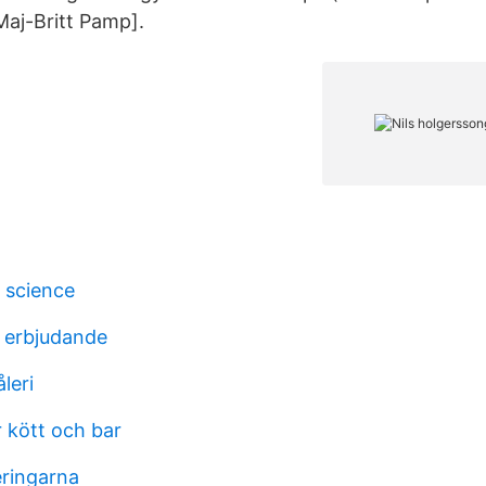
Maj-Britt Pamp].
l science
 erbjudande
leri
 kött och bar
eringarna