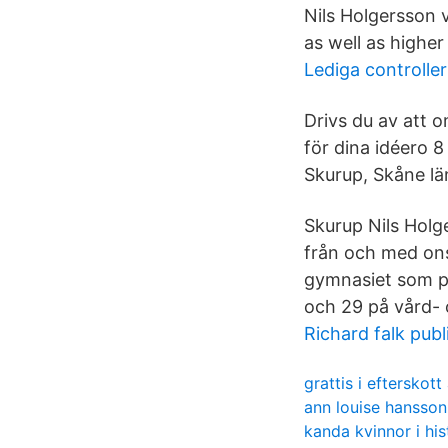
Nils Holgersson 
as well as higher
Lediga controlle
Drivs du av att om
för dina idéero 8
Skurup, Skåne lä
Skurup Nils Holg
från och med ons
gymnasiet som på
och 29 på vård-
Richard falk publi
grattis i efterskot
ann louise hansso
kanda kvinnor i his