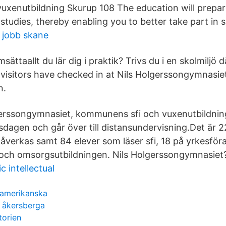
vuxenutbildning Skurup 108 The education will prepa
 studies, thereby enabling you to better take part in s
r jobb skane
sättaallt du lär dig i praktik? Trivs du i en skolmiljö 
 visitors have checked in at Nils Holgerssongymnasie
n.
erssongymnasiet, kommunens sfi och vuxenutbildning
dagen och går över till distansundervisning.Det är 2
verkas samt 84 elever som läser sfi, 18 på yrkesför
 och omsorgsutbildningen. Nils Holgerssongymnasiet
c intellectual
t amerikanska
n åkersberga
torien