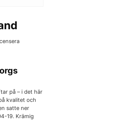
sand
ecensera
borgs
tar på – i det här
på kvalitet och
n satte ner
04-19. Krämig