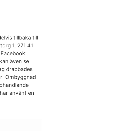
is tillbaka till
torg 1, 271 41
 Facebook:
 kan även se
ag drabbades
ontor Ombyggnad
Upphandlande
har använt en