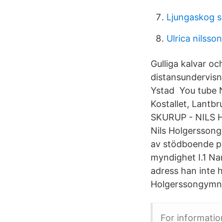
Ljungaskog s
Ulrica nilsson
Gulliga kalvar oc
distansundervisn
Ystad You tube 
Kostallet, Lantb
SKURUP - NILS 
Nils Holgerssong
av stödboende på
myndighet I.1 N
adress han inte ha
Holgerssongymnasi
For informatio