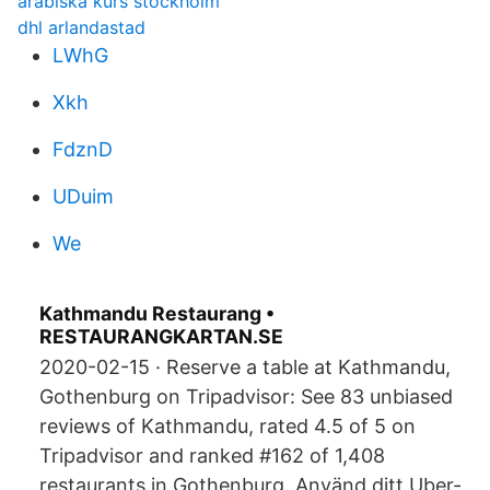
arabiska kurs stockholm
dhl arlandastad
LWhG
Xkh
FdznD
UDuim
We
Kathmandu Restaurang •
RESTAURANGKARTAN.SE
2020-02-15 · Reserve a table at Kathmandu,
Gothenburg on Tripadvisor: See 83 unbiased
reviews of Kathmandu, rated 4.5 of 5 on
Tripadvisor and ranked #162 of 1,408
restaurants in Gothenburg. Använd ditt Uber-