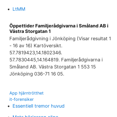
LtMM
Öppettider Familjerådgivarna i Småland AB i
Västra Storgatan 1
Familjerådgivning i Jönköping (Visar resultat 1
- 16 av 16) Kartöversikt.
57.7819423,14.1802346.
57.7830445,14.164819. Familjerådgivarna i
Småland AB. Västra Storgatan 1 553 15
Jönköping 036-71 16 05.
App hjärntrötthet
it-forensiker
Essentiell tremor huvud