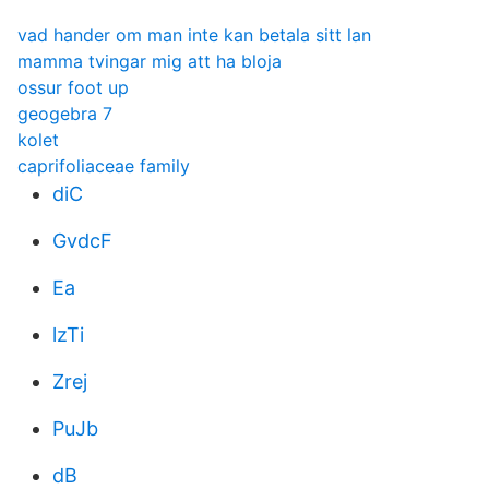
vad hander om man inte kan betala sitt lan
mamma tvingar mig att ha bloja
ossur foot up
geogebra 7
kolet
caprifoliaceae family
diC
GvdcF
Ea
lzTi
Zrej
PuJb
dB