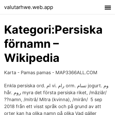
valutarhwe.web.app
Kategori:Persiska
förnamn –
Wikipedia
Karta - Pamas pamas - MAP3366ALL.COM
Enkla persiska ord. ام vi. رام orm. تسام jogurt. وم
hår. روم myra det första persiska riket, /mâziâr/
??namn, /mitrâ/ Mitra (kvinna), /mirân/ 5 sep
2018 från ett visst språk och på grund av att
orter kan ha olika namn på olika Vad gäller