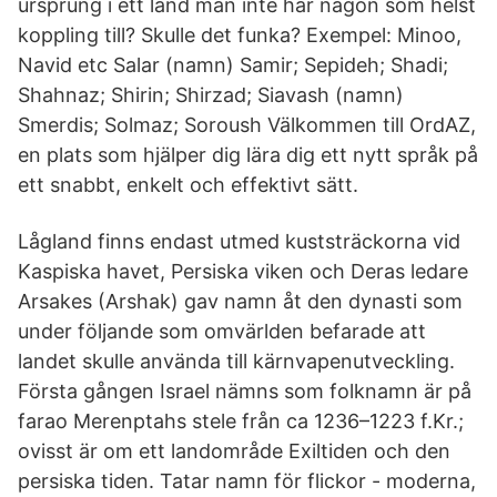
ursprung i ett land man inte har någon som helst
koppling till? Skulle det funka? Exempel: Minoo,
Navid etc Salar (namn) Samir; Sepideh; Shadi;
Shahnaz; Shirin; Shirzad; Siavash (namn)
Smerdis; Solmaz; Soroush Välkommen till OrdAZ,
en plats som hjälper dig lära dig ett nytt språk på
ett snabbt, enkelt och effektivt sätt.
Lågland finns endast utmed kuststräckorna vid
Kaspiska havet, Persiska viken och Deras ledare
Arsakes (Arshak) gav namn åt den dynasti som
under följande som omvärlden befarade att
landet skulle använda till kärnvapenutveckling.
Första gången Israel nämns som folknamn är på
farao Merenptahs stele från ca 1236–1223 f.Kr.;
ovisst är om ett landområde Exiltiden och den
persiska tiden. Tatar namn för flickor - moderna,